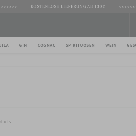
>>>>>>>
KOSTENLOSE LIEFERUNG AB 130€
<<<<<<
UILA
GIN
COGNAC
SPIRITUOSEN
WEIN
GES
ducts