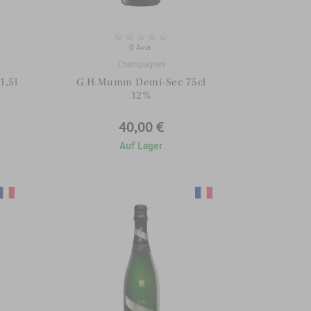
0 Avis
Champagner
1,5l
G.H.Mumm Demi-Sec 75cl
12%
40,00 €
Auf Lager