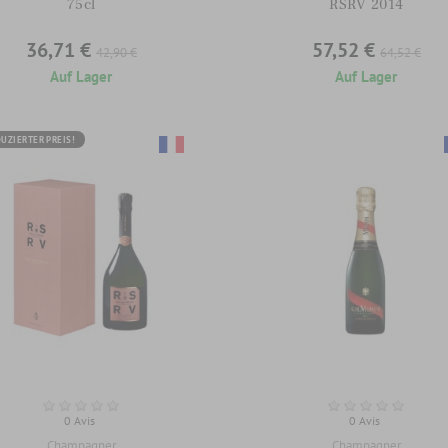
75cl
RSRV 2014
36,71 €
57,52 €
42,90 €
64,52 €
Auf Lager
Auf Lager
UZIERTER PREIS!
0 Avis
0 Avis
Champagner
Champagner