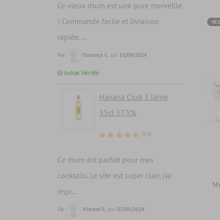
Ce vieux rhum est une pure merveille
! Commande facile et livraison
RED
rapide....
Par
Florence C.
sur
10/09/2024
Achat Vérifié
Havana Club 3 Jahre
35cl 37,5%
(5/5)
Ce rhum est parfait pour mes
cocktails. Le site est super clair, j'ai
M
reçu...
Par
Vincent E.
sur
07/09/2024