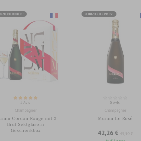
UZIERTER PREIS!
REDUZIERTER PREIS!
1 Avis
0 Avis
Champagner
Champagner
umm Cordon Rouge mit 2
Mumm Le Rosé
Brut Sektgläsern
Geschenkbox
42,26 €
45,90 €