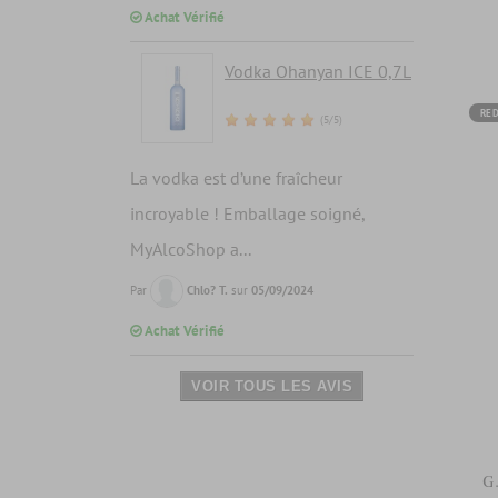
Achat Vérifié
Vodka Ohanyan ICE 0,7L
RED
(5/5)
La vodka est d’une fraîcheur
incroyable ! Emballage soigné,
MyAlcoShop a...
Par
Chlo? T.
sur
05/09/2024
Achat Vérifié
VOIR TOUS LES AVIS
G