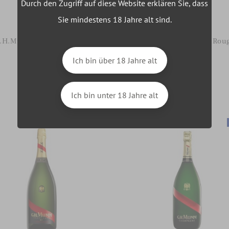
Durch den Zugriff auf diese Website erklären Sie, dass
0 Avis
0 Avis
Sie mindestens 18 Jahre alt sind.
Champagner
Champagner
.H.Mumm Cordon Rouge
G.H.Mumm Cordon Rou
Brut 1,5l 12%
Brut 3l 12%
Ich bin über 18 Jahre alt
86,00 €
329,00 €
Auf Lager
Auf Lager
Ich bin unter 18 Jahre alt