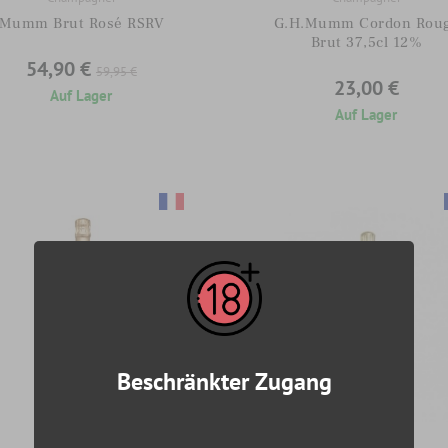
Mumm Brut Rosé RSRV
G.H.Mumm Cordon Rou
Brut 37,5cl 12%
54,90 €
59,95 €
23,00 €
Auf Lager
Auf Lager
Beschränkter Zugang