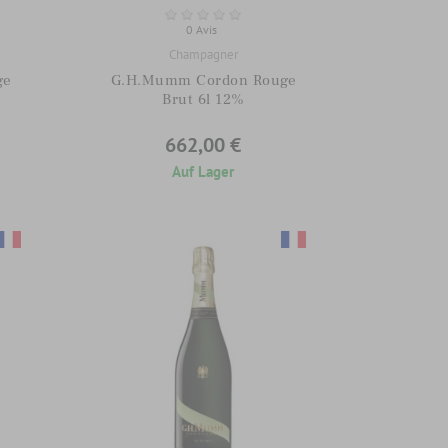
0 Avis
Champagner
ge
G.H.Mumm Cordon Rouge
Brut 6l 12%
662,00 €
Auf Lager