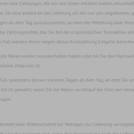
hnen alle Zahlungen, die wir von Ihnen erhalten haben, einschlie
ass Sie eine andere Art der Lieferung als die von uns angebotene,
gen ab dem Tag zurückzuzahlen, an dem die Mitteilung über Ihren
be Zahlungsmittel, das Sie bei der ursprünglichen Transaktion ei
em Fall werden Ihnen wegen dieser Rückzahlung Entgelte berechne
 die Waren wieder zurückerhalten haben oder bis Sie den Nachwei
ühere Zeitpunkt ist.
all spätestens binnen vierzehn Tagen ab dem Tag, an dem Sie uns
ist ist gewahrt, wenn Sie die Waren vor Ablauf der Frist von vie
ragen.
 besteht kein Widerrufsrecht bei Verträgen zur Lieferung versiegel
 Rückgabe geeignet sind, wenn ihre Versiegelung nach der Lieferu