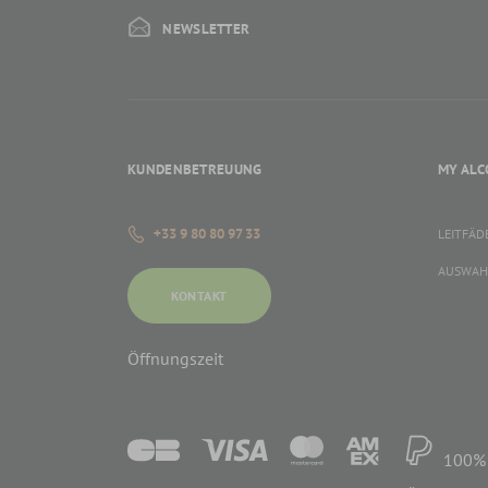
NEWSLETTER
KUNDENBETREUUNG
MY ALC
+33 9 80 80 97 33
LEITFÄD
AUSWAH
KONTAKT
Öffnungszeit
100% 