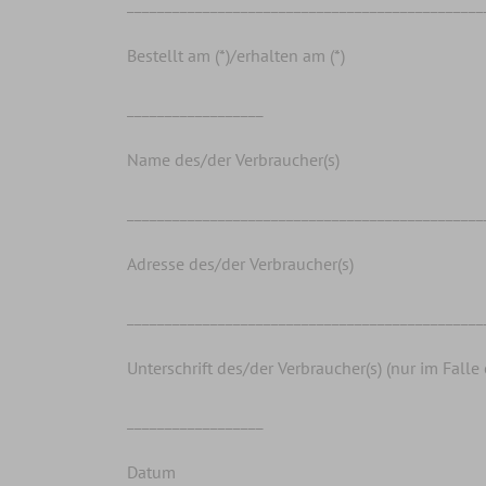
_______________________________________________
Bestellt am (*)/erhalten am (*)
__________________
Name des/der Verbraucher(s)
_______________________________________________
Adresse des/der Verbraucher(s)
_______________________________________________
Unterschrift des/der Verbraucher(s) (nur im Falle
__________________
Datum