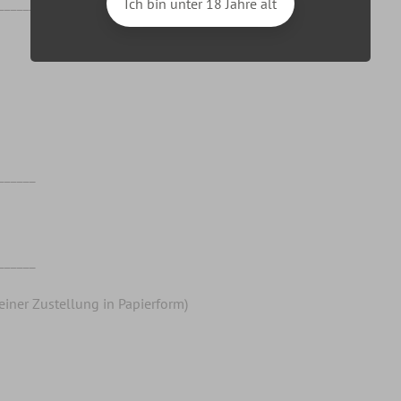
______
Ich bin unter 18 Jahre alt
______
______
 einer Zustellung in Papierform)