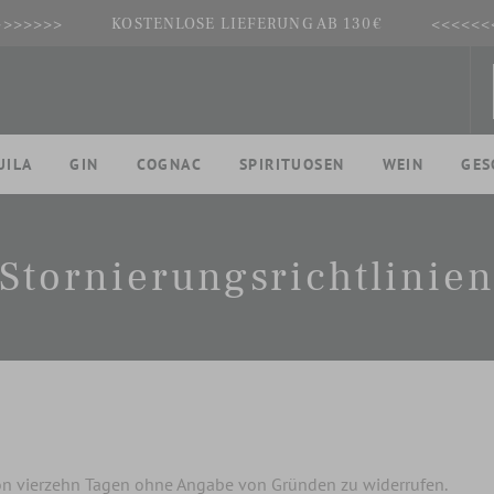
>>>>>>>
KOSTENLOSE LIEFERUNG AB 130€
<<<<<<
UILA
GIN
COGNAC
SPIRITUOSEN
WEIN
GES
Stornierungsrichtlinie
von vierzehn Tagen ohne Angabe von Gründen zu widerrufen.