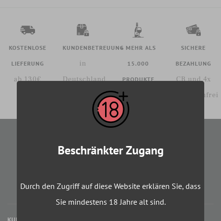
KOSTENLOSE
KUNDENBETREUUNG
+ MEHR ALS
SICHERE
in
LIEFERUNG
15.000
BEZAHLUNG
ab 130€
Deutschland
CB und 4x
PRODUKTE
vorrätig
gebührenfrei
Beschränkter Zugang
NEWSLETTER
Le blog
Durch den Zugriff auf diese Website erklären Sie, dass
Sie mindestens 18 Jahre alt sind.
KUNDENBETREUUNG