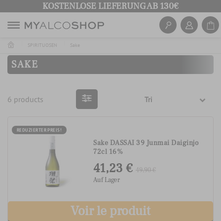
KOSTENLOSE LIEFERUNG AB 130€
SPIRITUOSEN
Sake
SAKE
6 products
Tri
REDUZIERTER PREIS!
Sake DASSAI 39 Junmai Daiginjo
72cl 16%
41,23 €
49,90 €
Auf Lager
Voir le produit