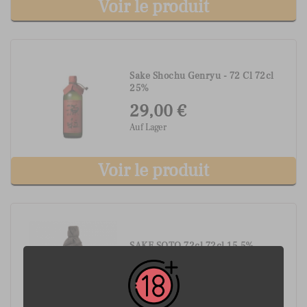
Voir le produit
Sake Shochu Genryu - 72 Cl 72cl
25%
29,00 €
Auf Lager
Voir le produit
SAKE SOTO 72cl 72cl 15,5%
32,05 €
Lieferung 5 - 6 Tage