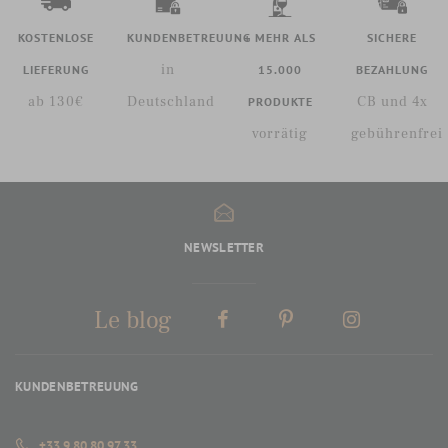
KOSTENLOSE
KUNDENBETREUUNG
+ MEHR ALS
SICHERE
in
LIEFERUNG
15.000
BEZAHLUNG
ab 130€
Deutschland
CB und 4x
PRODUKTE
vorrätig
gebührenfrei
NEWSLETTER
Le blog
KUNDENBETREUUNG
+33 9 80 80 97 33