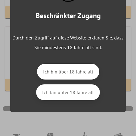
Voir le produit
Beschränkter Zugang
Durch den Zugriff auf diese Website erklären Sie, dass
SAKE SOTO 30cl 30cl 15,5%
Sie mindestens 18 Jahre alt sind.
18,69 €
Lieferung 5 - 6 Tage
Ich bin über 18 Jahre alt
Voir le produit
Ich bin unter 18 Jahre alt