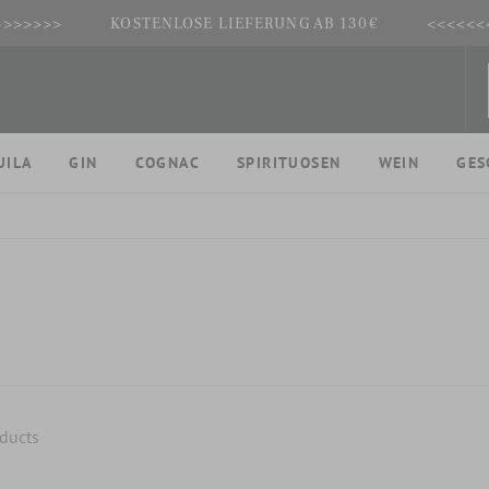
>>>>>>>
KOSTENLOSE LIEFERUNG AB 130€
<<<<<<
UILA
GIN
COGNAC
SPIRITUOSEN
WEIN
GES
ducts