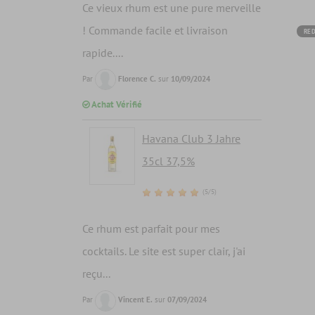
Ce vieux rhum est une pure merveille
! Commande facile et livraison
RED
rapide....
Par
Florence C.
sur
10/09/2024
Achat Vérifié
Havana Club 3 Jahre
35cl 37,5%
(5/5)
Ce rhum est parfait pour mes
cocktails. Le site est super clair, j'ai
reçu...
Par
Vincent E.
sur
07/09/2024