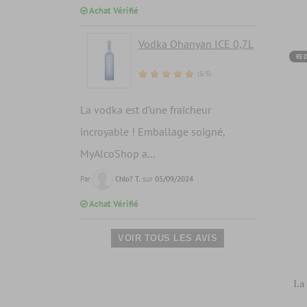
Achat Vérifié
Vodka Ohanyan ICE 0,7L
RED
(5/5)
La vodka est d’une fraîcheur
incroyable ! Emballage soigné,
MyAlcoShop a...
Par
Chlo? T.
sur
05/09/2024
Achat Vérifié
VOIR TOUS LES AVIS
La