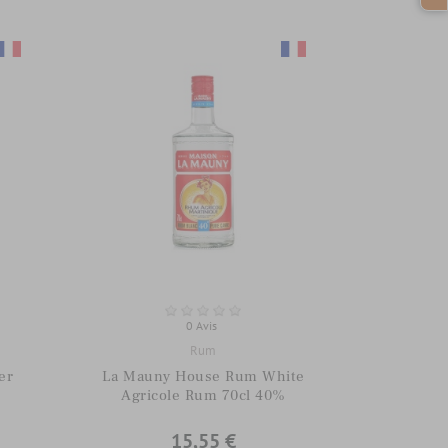
0 Avis
Rum
er
La Mauny House Rum White
Agricole Rum 70cl 40%
15,55 €