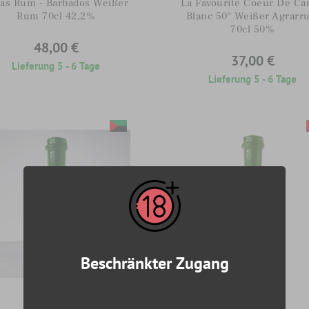
las Rum - Barbados Weißer
La Favourite Coeur De Ca
Rum 70cl 42,2%
Blanc 50° Weißer Agrarr
70cl 50%
48,00 €
37,00 €
Lieferung 5 - 6 Tage
Lieferung 5 - 6 Tage
Beschränkter Zugang