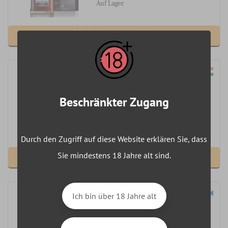
Auf Lager
Voir le produit
Amrut Single Malt
Beschränkter Zugang
66,78 €
Auf Lager
Durch den Zugriff auf diese Website erklären Sie, dass
Voir le produit
Sie mindestens 18 Jahre alt sind.
Ich bin über 18 Jahre alt
Kilchoman Machir Bay 70cl 46%