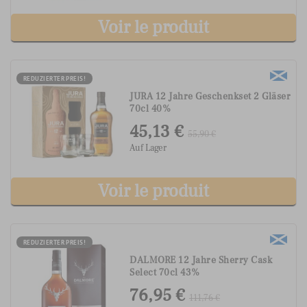
Voir le produit
REDUZIERTER PREIS!
JURA 12 Jahre Geschenkset 2 Gläser
70cl 40%
45,13 €
55,90 €
Auf Lager
Voir le produit
REDUZIERTER PREIS!
DALMORE 12 Jahre Sherry Cask
Select 70cl 43%
76,95 €
111,76 €