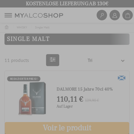
KOSTENLOSE LIEFERUNG AB 130€
WHISKY
Single Malt
SINGLE MALT
11 products
Tri
REDUZIERTER PREIS!
DALMORE 15 Jahre 70cl 40%
110,11 €
139,90 €
Auf Lager
Voir le produit