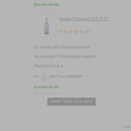
Achat Vérifié
Vodka Ohanyan ICE 0,7L
(5/5)
La vodka est d’une fraîcheur
incroyable ! Emballage soigné,
MyAlcoShop a...
Par
Chlo? T.
sur
05/09/2024
Achat Vérifié
VOIR TOUS LES AVIS
La