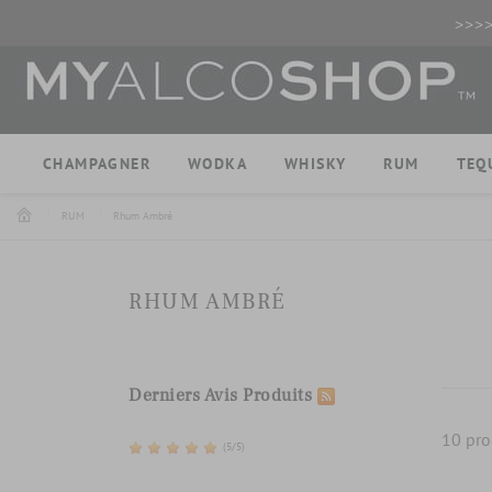
>>>
CHAMPAGNER
WODKA
WHISKY
RUM
TEQ
RUM
Rhum Ambré
RHUM AMBRÉ
Derniers Avis Produits
10 pro
(5/5)