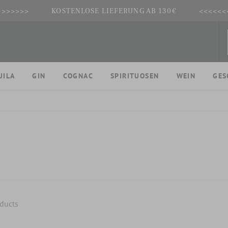
>>>>>>>
KOSTENLOSE LIEFERUNG AB 130€
<<<<<<
UILA
GIN
COGNAC
SPIRITUOSEN
WEIN
GES
ducts