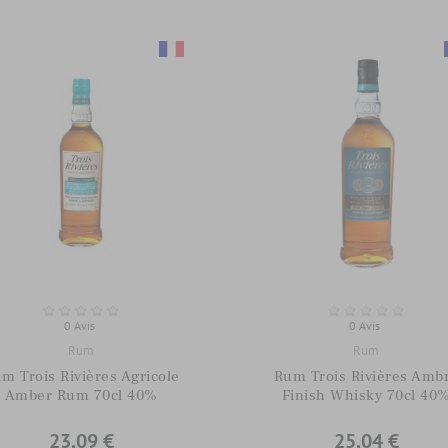
0 Avis
0 Avis
Rum
Rum
m Trois Rivières Agricole
Rum Trois Rivières Amb
Amber Rum 70cl 40%
Finish Whisky 70cl 40
23,09 €
25,04 €