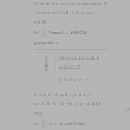
Ce vieux rhum est une pure merveille
! Commande facile et livraison
rapide....
Par
Florence C.
sur
10/09/2024
Achat Vérifié
Havana Club 3 Jahre
35cl 37,5%
(5/5)
Ce rhum est parfait pour mes
cocktails. Le site est super clair, j'ai
Ru
reçu...
Par
Vincent E.
sur
07/09/2024