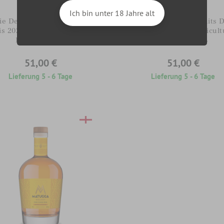
Rum
Rum
Ich bin unter 18 Jahre alt
ie Des Trésors Fruits Des
Baie Des Trésors Fruits 
is 2020 Amber Agricultural
Pluis 2021 Amber Agricult
Rum 70cl 50%
Rum 70cl 50%
51,00 €
51,00 €
Lieferung 5 - 6 Tage
Lieferung 5 - 6 Tage