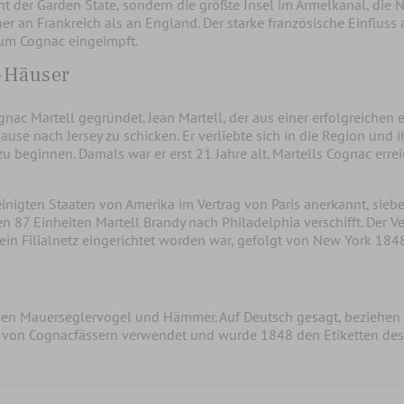
t der Garden State, sondern die größte Insel im Ärmelkanal, die N
er an Frankreich als an England. Der starke französische Einfluss a
zum Cognac eingeimpft.
c-Häuser
gnac Martell gegründet. Jean Martell, der aus einer erfolgreiche
use nach Jersey zu schicken. Er verliebte sich in die Region und
u beginnen. Damals war er erst 21 Jahre alt. Martells Cognac erre
inigten Staaten von Amerika im Vertrag von Paris anerkannt, sieb
87 Einheiten Martell Brandy nach Philadelphia verschifft. Der Vert
ein Filialnetz eingerichtet worden war, gefolgt von New York 18
inen Mauerseglervogel und Hämmer. Auf Deutsch gesagt, beziehe
 von Cognacfässern verwendet und wurde 1848 den Etiketten des