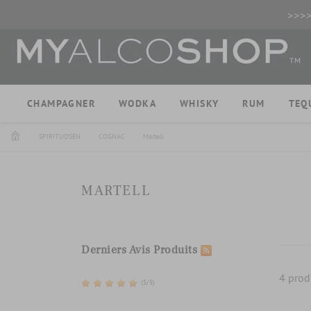
>>>
CHAMPAGNER
WODKA
WHISKY
RUM
TEQ
SPIRITUOSEN
COGNAC
Martell
MARTELL
Derniers Avis Produits
4 prod
(5/5)