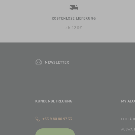
KOSTENLOSE LIEFERUNG
ab 130€
NEWSLETTER
KUNDENBETREUUNG
MY ALC
+33 9 80 80 97 33
LEITFÄD
AUSWAH