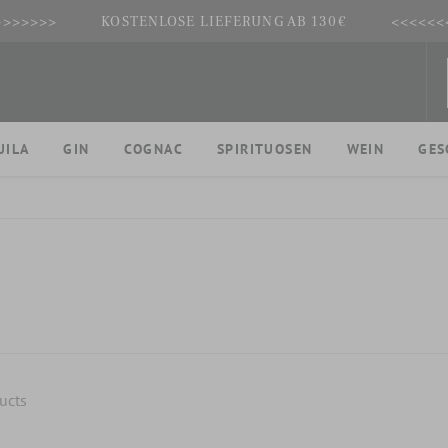
>>>>>>>
KOSTENLOSE LIEFERUNG AB 130€
<<<<<<
UILA
GIN
COGNAC
SPIRITUOSEN
WEIN
GES
ucts