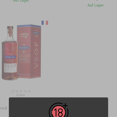
Auf Lager
Auf Lager
0 Avis
Cognac
tell VSOP Rotes Fass 70cl