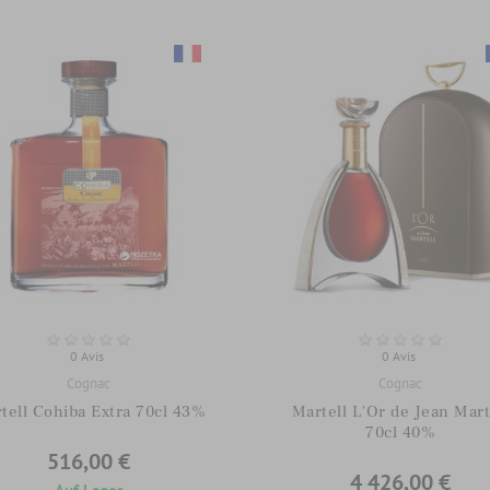
0 Avis
0 Avis
Cognac
Cognac
tell Cohiba Extra 70cl 43%
Martell L'Or de Jean Mart
70cl 40%
516,00 €
4 426,00 €