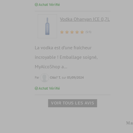
Achat Vérifié
Vodka Ohanyan ICE 0,7L
(5/5)
La vodka est d’une fraîcheur
incroyable ! Emballage soigné,
MyAlcoShop a...
Par
Chlo? T.
sur
05/09/2024
Achat Vérifié
VOIR TOUS LES AVIS
Mar