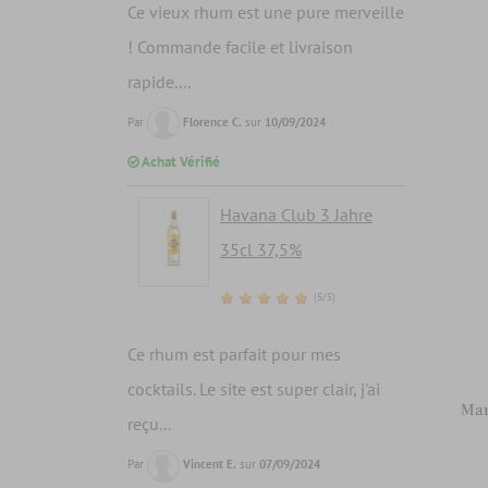
Ce vieux rhum est une pure merveille
! Commande facile et livraison
rapide....
Par
Florence C.
sur
10/09/2024
Achat Vérifié
Havana Club 3 Jahre
35cl 37,5%
(5/5)
Ce rhum est parfait pour mes
cocktails. Le site est super clair, j'ai
Mar
reçu...
Par
Vincent E.
sur
07/09/2024