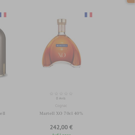
0 Avis
Cognac
ell
Martell XO 70cl 40%
242,00 €