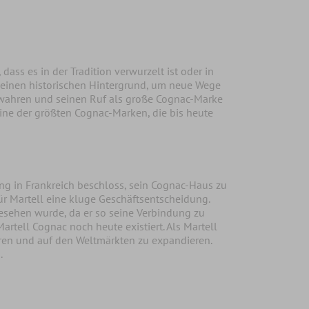
ss es in der Tradition verwurzelt ist oder in
 seinen historischen Hintergrund, um neue Wege
ewahren und seinen Ruf als große Cognac-Marke
 eine der größten Cognac-Marken, die bis heute
ng in Frankreich beschloss, sein Cognac-Haus zu
ür Martell eine kluge Geschäftsentscheidung.
esehen wurde, da er so seine Verbindung zu
rtell Cognac noch heute existiert. Als Martell
eren und auf den Weltmärkten zu expandieren.
.