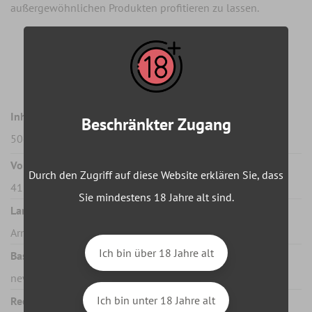
außergewöhnlichen Produkten profitieren zu lassen.
Merkmale
Inhalt :
Beschränkter Zugang
50cl
Vol. Alkohol :
Durch den Zugriff auf diese Website erklären Sie, dass
41%
Sie mindestens 18 Jahre alt sind.
Land :
Armenien
Ich bin über 18 Jahre alt
Basismessung des Einheitspreises :
new
Ich bin unter 18 Jahre alt
Rechtmäßigkeit :