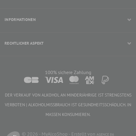
INFORMATIONEN
RECHTLICHER ASPEKT
100% sichere Zahlung
DER VERKAUF VON ALKOHOL AN MINDERJÄHRIGE IST STRENGSTENS
VERBOTEN | ALKOHOLMISSBRAUCH IST GESUNDHEITSSCHÄDLICH. IN
MASSEN KONSUMIEREN.
28,00 €
IN DEN WARENKORB
© 2026 - MyAlcoShop - Erstellt von
AGENCE 86