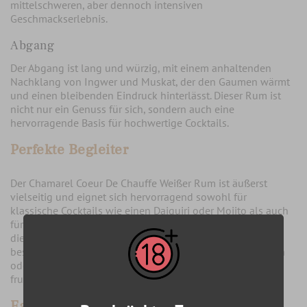
mittelschweren, aber dennoch intensiven
Geschmackserlebnis.
Abgang
Der Abgang ist lang und würzig, mit einem anhaltenden
Nachklang von Ingwer und Muskat, der den Gaumen wärmt
und einen bleibenden Eindruck hinterlässt. Dieser Rum ist
nicht nur ein Genuss für sich, sondern auch eine
hervorragende Basis für hochwertige Cocktails.
Perfekte Begleiter
Der Chamarel Coeur De Chauffe Weißer Rum ist äußerst
vielseitig und eignet sich hervorragend sowohl für
klassische Cocktails wie einen Daiquiri oder Mojito als auch
für experimentelle Mixgetränke, die die komplexe Natur
dieses Rums unterstreichen. Kulinarisch passt dieser Rum
besonders gut zu Meeresfrüchten, leichten Pasta-Gerichten
oder sogar zu scharfen, kreolischen Speisen, die seine
fruchtigen und würzigen Noten komplementieren.
Fazit