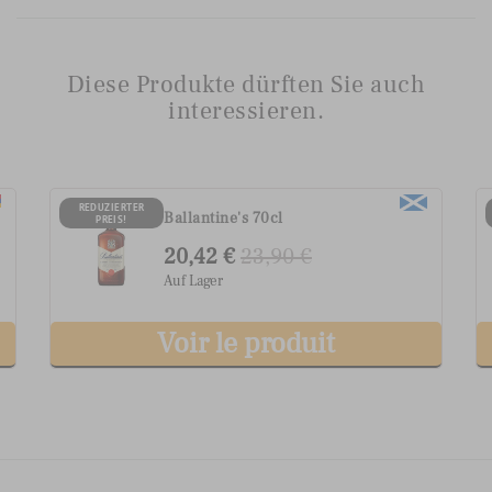
Diese Produkte dürften Sie auch
interessieren.
G.H. Mumm Grand Cordon
REDUZIERTER
PREIS!
Champagner
40,22 €
46,90 €
Auf Lager
Voir le produit