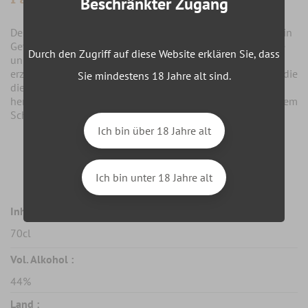
Beschränkter Zugang
Der Chamarel Coeur De Chauffe Weißer Rum ist nicht nur ein
Getränk, sondern eine Einladung, die reiche Kultur und die
Durch den Zugriff auf diese Website erklären Sie, dass
unberührte Natur von Mauritius zu erleben. Jede Flasche
erzählt die Geschichte seiner Herkunft und der Menschen, die
Sie mindestens 18 Jahre alt sind.
diesen außergewöhnlichen Rum mit Hingabe und Stolz
herstellen. Entdecken Sie die Essenz von Mauritius mit jedem
Schluck dieses exquisiten weißen Rums.
Ich bin über 18 Jahre alt
Merkmale
Ich bin unter 18 Jahre alt
Inhalt :
70cl
Vol. Alkohol :
44%
Land :