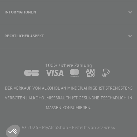
INFORMATIONEN
RECHTLICHER ASPEKT
100% sichere Zahlung
DER VERKAUF VON ALKOHOL AN MINDERJÄHRIGE IST STRENGSTENS
VERBOTEN | ALKOHOLMISSBRAUCH IST GESUNDHEITSSCHÄDLICH. IN
MASSEN KONSUMIEREN.
22,68 €
IN DEN WARENKORB
© 2026 - MyAlcoShop - Erstellt von
AGENCE 86