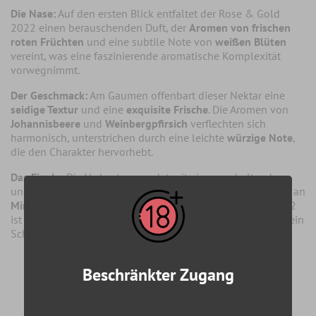
Die Nase:
Auf den ersten Blick entfaltet der Rose & Gold
2022 einen berauschenden Duft, der
Aromen von frischen
roten Früchten
und eine subtile Note von
weißen Blüten
vereint, was eine faszinierende aromatische Komplexität
vorwegnimmt.
Der Geschmack:
Am Gaumen offenbart dieser Nektar eine
seidige Textur
und eine
exquisite Frische
. Die Aromen von
Johannisbeere
und
Weinbergpfirsich
verflechten sich
harmonisch, unterstrichen durch eine leichte
würzige Note
,
die den Charakter hervorhebt.
Das Finale:
Die Verkostung endet mit einem anhaltenden
und eleganten Finale, das eine unvergessliche Erinnerung an
Mineralität
und
Reinheit
hinterlässt. Der Rose & Gold 2022
ist eine wahre Signatur von
Terroir und Handwerkskunst
, ein
Schatz zum Genießen und Teilen.
Beschränkter Zugang
Merkmale