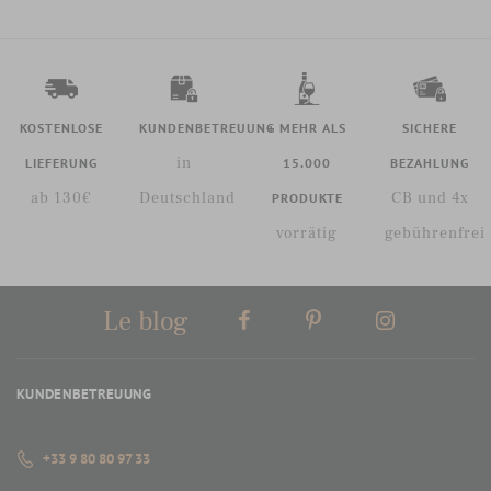
KOSTENLOSE
KUNDENBETREUUNG
+ MEHR ALS
SICHERE
in
LIEFERUNG
15.000
BEZAHLUNG
ab 130€
Deutschland
CB und 4x
PRODUKTE
vorrätig
gebührenfrei
Le blog
KUNDENBETREUUNG
+33 9 80 80 97 33