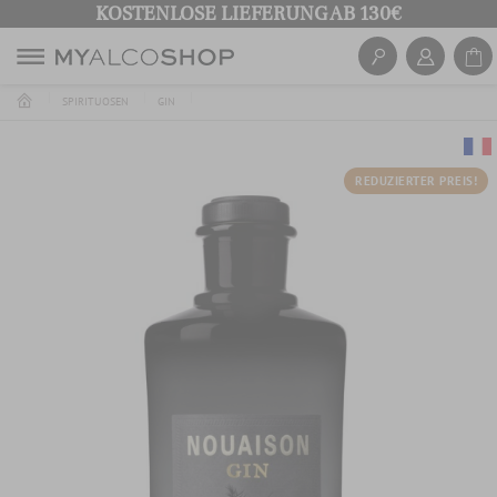
KOSTENLOSE LIEFERUNG AB 130€
SPIRITUOSEN
GIN
REDUZIERTER PREIS!