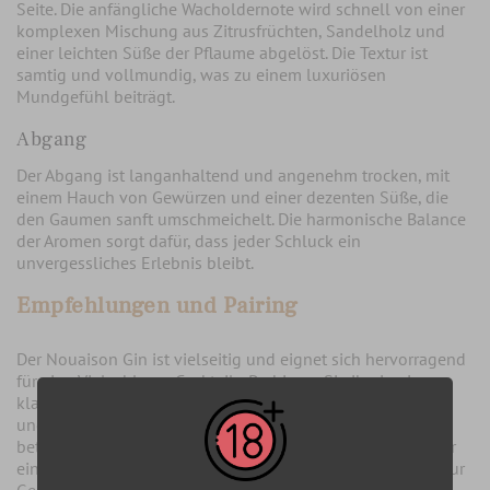
Seite. Die anfängliche Wacholdernote wird schnell von einer
komplexen Mischung aus Zitrusfrüchten, Sandelholz und
einer leichten Süße der Pflaume abgelöst. Die Textur ist
samtig und vollmundig, was zu einem luxuriösen
Mundgefühl beiträgt.
Abgang
Der Abgang ist langanhaltend und angenehm trocken, mit
einem Hauch von Gewürzen und einer dezenten Süße, die
den Gaumen sanft umschmeichelt. Die harmonische Balance
der Aromen sorgt dafür, dass jeder Schluck ein
unvergessliches Erlebnis bleibt.
Empfehlungen und Pairing
Der Nouaison Gin ist vielseitig und eignet sich hervorragend
für eine Vielzahl von Cocktails. Probieren Sie ihn in einem
klassischen Gin Tonic mit einem hochwertigen Tonic Water
und einer Scheibe Bergamotte, um die Zitrusnoten zu
betonen. Für ein anspruchsvolleres Erlebnis empfehlen wir
einen Negroni, bei dem die Komplexität des Gins perfekt zur
Geltung kommt.