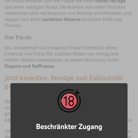
Im Mund entfaltet sich die Magie mit einer
feinen Perlage
und einer seidigen Textur. Die Aromen von reifen Früchten
vermischen sich mit Nuancen von Brioche und Mandeln und
zeugen von einer
perfekten Balance
zwischen Kraft und
Finesse.
Das Finale
Das anhaltende und elegante Finale hinterlässt einen
Eindruck von Fülle. Die subtilen Noten von Honig und
weißen Blüten harmonieren zu einem Abschluss voller
Eleganz und Raffinesse
.
Jetzt bestellen: Prestige und Exklusivität
garantiert
Verpassen Sie nicht die Gelegenheit, den Champagne
Armand de Brignac Brut Green zu genießen. Bestellen Sie
jetzt und profitieren Sie von der
kostenlosen Lieferung ab
130€
. Ihr Gaumen verdient dieses Juwel aus der Champagne.
Beschränkter Zugang
Hinweis: Die in der ursprünglichen Frage angeforderte Meta-
Beschreibung kann nicht in den bereitgestellten HTML-Code