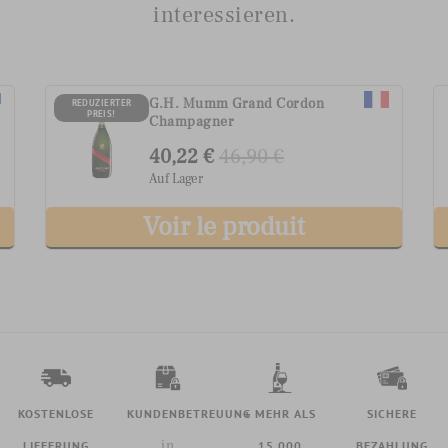
interessieren.
G.H. Mumm Grand Cordon
REDUZIERTER
PREIS!
Champagner
40,22 €
46,90 €
Auf Lager
Voir le produit
KOSTENLOSE
KUNDENBETREUUNG
+ MEHR ALS
SICHERE
in
LIEFERUNG
15.000
BEZAHLUNG