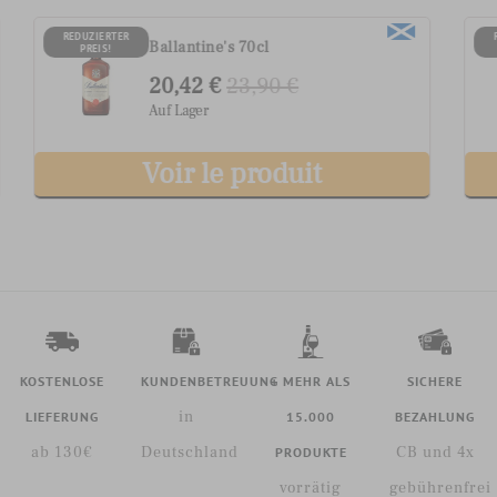
G.H. Mumm Grand Cordon
REDUZIERTER
PREIS!
Champagner
40,22 €
46,90 €
Auf Lager
Voir le produit
KOSTENLOSE
KUNDENBETREUUNG
+ MEHR ALS
SICHERE
in
LIEFERUNG
15.000
BEZAHLUNG
ab 130€
Deutschland
CB und 4x
PRODUKTE
vorrätig
gebührenfrei