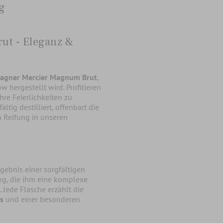
g
t - Eleganz &
agner Mercier Magnum Brut
,
 hergestellt wird. Profitieren
re Feierlichkeiten zu
tig destilliert, offenbart die
n Reifung in unseren
ebnis einer sorgfältigen
ung, die ihm eine komplexe
. Jede Flasche erzählt die
s
und einer besonderen