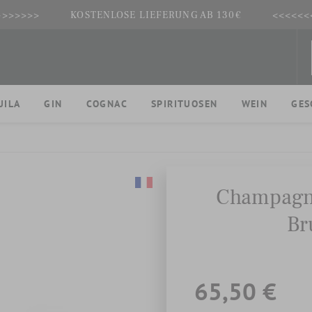
>>>>>>>
KOSTENLOSE LIEFERUNG AB 130€
<<<<<<
UILA
GIN
COGNAC
SPIRITUOSEN
WEIN
GES
Champagn
Br
65,50 €