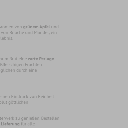
n Aromen von
grünem Apfel
und
 von Brioche und Mandel, ein
lebnis.
gnum Brut eine
zarte Perlage
ßfleischigen Früchten
eglichen durch eine
einen Eindruck von Reinheit
olut göttlichen
sterwerk zu genießen. Bestellen
 Lieferung
für alle