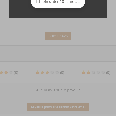
Ich bin unter 18 Jahre alt
Écrire un Avis
(0)
(0)
(0)
Aucun avis sur le produit
Soyez le premier à donner votre avis !