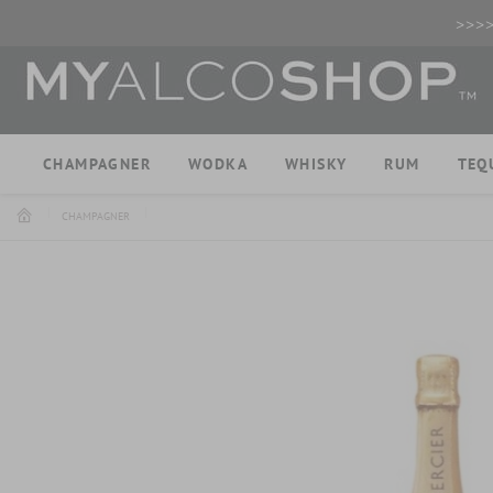
>>>
CHAMPAGNER
WODKA
WHISKY
RUM
TEQ
CHAMPAGNER