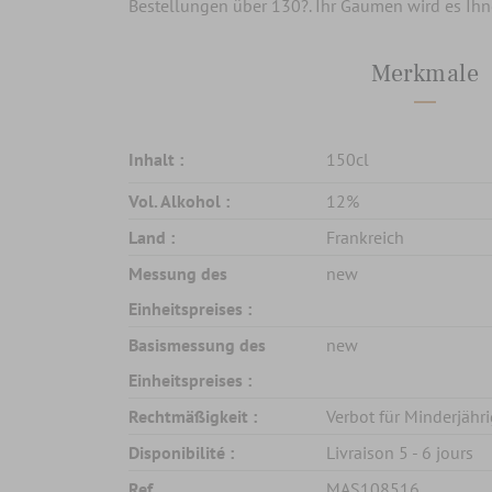
Bestellungen über 130?. Ihr Gaumen wird es Ih
Merkmale
Inhalt :
150cl
Vol. Alkohol :
12%
Land :
Frankreich
Messung des
new
Einheitspreises :
Basismessung des
new
Einheitspreises :
Rechtmäßigkeit :
Verbot für Minderjähr
Disponibilité :
Livraison 5 - 6 jours
Ref.
MAS108516