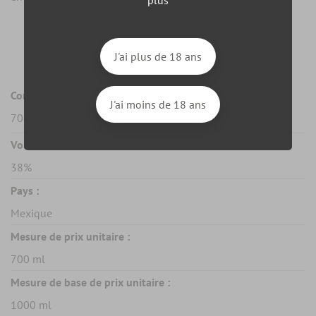
Fiche technique
J'ai plus de 18 ans
Contenance :
J'ai moins de 18 ans
70cl
Vol. d'alcool :
38%
Pays :
Mexique
Mesure de prix unitaire :
700 ml
Mesure de base de prix unitaire :
1000 ml