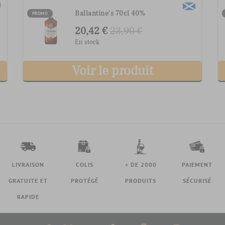
G.H. Mumm Grand Cordon
PROMO
Champagne 75cl 12%
40,22 €
46,90 €
En stock
Voir le produit
LIVRAISON
COLIS
+ DE 2000
PAIEMENT
GRATUITE ET
PROTÉGÉ
PRODUITS
SÉCURISÉ
RAPIDE