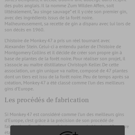
des pubs anglais. Il la nomme Zum Wilden Affen, soit
littéralement, “au singe sauvage” et il y crée son premier gin,
avec des ingrédients issus de la forêt noire.
Malheureusement, sa recette de gin a disparu avec lui lors de
son décès en 1960.
L’histoire de Monkey 47 a pris un réel tournant avec
Alexander Stein. Celui-ci a entendu parler de l’histoire de
Montgomery Collins et il décide de créer son propre gin à
base de plantes de la forêt noire. Pour réaliser son projet, il
s'associe au maître distillateur Christoph Keller. De cette
association, un gin unique va naître, composé de 47 plantes
dont un tiers est issu de la forêt noire. Peu de temps après sa
création, Monkey 47 a été classé comme l’un des meilleurs
gins d’Europe.
Les procédés de fabrication
Si Monkey 47 est considéré comme l’un des meilleurs gins
d’Europe, c’est grâce à la précision de son procédé de
fabrication. En effet, pour fabriquer un gin Monkey 47, quatre
étapes sont scrupuleusement suivies.