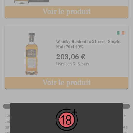
Voir le produit
Whisky Bushmills 21 ans - Single
Malt 70cl 40%
203,06 €
Livraison 5 - 6 jours
Voir le produit
Lorsqu'un whisky atteint un âge de 21 ans, il entre dans une
catégorie de spiritueux prestigieux. Ces whiskies ont été
patiemment vieillis en fût pendant au moins deux décennies,
offrant ainsi une profondeur, une complexité et une maturité