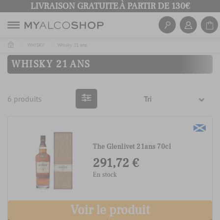
LIVRAISON GRATUITE À PARTIR DE 130€
WHISKY
Whisky 21 ans
WHISKY 21 ANS
6 produits
Tri
The Glenlivet 21ans 70cl
291,72 €
En stock
Voir le produit