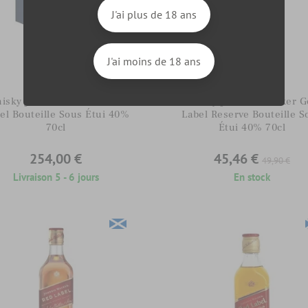
J'ai plus de 18 ans
J'ai moins de 18 ans
0 Avis
0 Avis
Whisky
Whisky
isky Johnnie Walker Blue
Whisky Johnnie Walker G
el Bouteille Sous Étui 40%
Label Reserve Bouteille S
70cl
Étui 40% 70cl
254,00 €
45,46 €
49,90 €
Livraison 5 - 6 jours
En stock