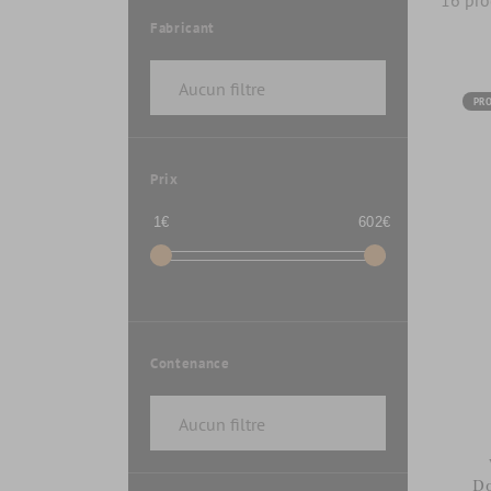
16 pro
Fabricant
PR
Prix
1€
602€
Contenance
Do