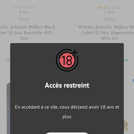
0 Avis
1 Avis
Whisky
Whisky
isky Johnnie Walker Black
Whisky Johnnie Walker Bl
bel 12 Ans Bouteille 40%
Label 12 Ans Mignonett
70cl
40% 5cl
36,78 €
2,75 €
Livraison 5 - 6 jours
Livraison 5 - 6 jours
PROMO
Accès restreint
En accédant à ce site, vous déclarez avoir 18 ans et
plus