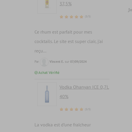
37,5%
J
(5/5)
Ce rhum est parfait pour mes
cocktails. Le site est super clair, j'ai
reçu...
Par
Vincent E.
sur
07/09/2024
Achat Vérifié
Vodka Ohanyan ICE 0,7L
40%
(5/5)
La vodka est d’une fraîcheur