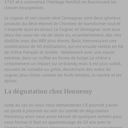
1765 et a commencé l'héritage familial en fournissant les
classes bourgeoises.
Le cognac et son cousin aîné l'armagnac sont deux glorieux
produits du désir éternel de l'homme de transformer tout et
n'importe quoi en alcool. Le Cognac et l'Armagnac sont tous
deux des eaux-de-vie de raisin ou, essentiellement, des vins
distillés avec des ABV plus élevés. Basic Hennessy est une
combinaison de 40 distillations, qui est ensuite vieillie en fût
de chêne français et sirotée - idéalement avec une classe
extrême, dans un snifter en forme de tulipe. Le chêne a
certainement un impact sur le brandy, mais il est plus subtil,
souvent de noisette ou grillé, desséchant des notes de
cognac plus riches comme les fruits tendres, la vanille et les
épices.
La dégustation chez Hennessy
Juste au cas où vous vous demanderiez s'il pourrait y avoir
un poste à pourvoir au sein du comité de dégustation
Hennessy, alors vous aurez besoin de quelques années pour
vous former. Il faut un apprentissage de 10 ans avec le
Comité de Dégustation Hennessy avant qu'ils ne considèrent