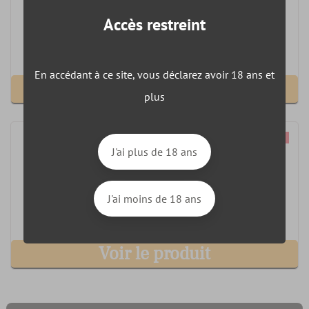
Bouteille 40% 70cl
Accès restreint
72,75 €
Livraison 5 - 6 jours
En accédant à ce site, vous déclarez avoir 18 ans et
Voir le produit
plus
J'ai plus de 18 ans
Cognac Hennessy Very Special
Magnum 40% 150cl
127,81 €
J'ai moins de 18 ans
Livraison 5 - 6 jours
Voir le produit