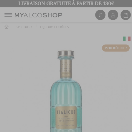
LIVRAISON GRATUITE À PARTIR DE 130€
SPIRITUEUX
LIQUEURS ET CRÈMES
PRIX RÉDUIT !