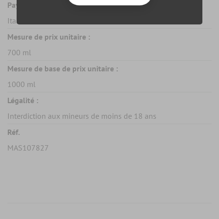
Pays :
Italie
Mesure de prix unitaire :
700 ml
Mesure de base de prix unitaire :
1000 ml
Légalité :
Interdiction aux mineurs de moins de 18 ans
Réf.
MAS107827