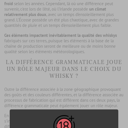
froid
selon les années. Cependant, là où une différence peut
survenir, c'est lors de l'été, où l'Irlande possède
un climat
relativement plus doux
, avec un temps d'ensoleillement plus
grand. L'Écosse possède un été plus chaotique, avec de grandes
quantités de pluie et un temps d'ensoleillement plus faible.
Ces éléments impactent inévitablement la qualité des whiskys
fabriqués sur ces terres, puisque les éléments à la base de la
chaîne de production seront de meilleure ou de moins bonne
qualité selon les éléments météorologiques.
LA DIFFÉRENCE GRAMMATICALE JOUE
UN RÔLE MAJEUR DANS LE CHOIX DU
WHISKY ?
Outre la différence associée à la zone géographique provoquant
des goûts et des couleurs différentes, et la différence associée au
processus de fabrication qui est différent dans ces deux pays, la
différence grammaticale peut également jouer un rôle majeur.
En effet, certains l'auront remarqué, selon la provenance, un "
e
"
s'installe dans les nominations de whisky dans les magasins. La
différence remonte à plusieurs années et l'histoire est très