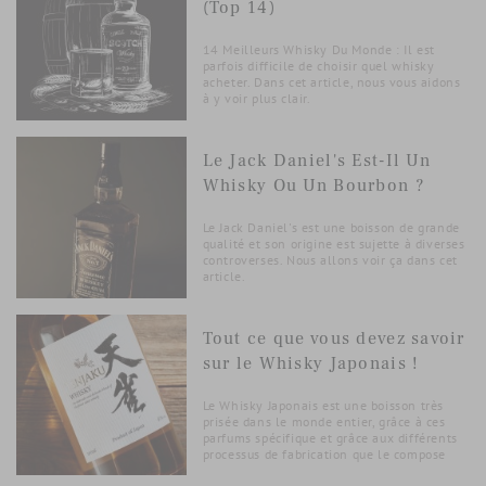
(Top 14)
14 Meilleurs Whisky Du Monde : Il est
parfois difficile de choisir quel whisky
acheter. Dans cet article, nous vous aidons
à y voir plus clair.
Le Jack Daniel's Est-Il Un
Whisky Ou Un Bourbon ?
Le Jack Daniel's est une boisson de grande
qualité et son origine est sujette à diverses
controverses. Nous allons voir ça dans cet
article.
Tout ce que vous devez savoir
sur le Whisky Japonais !
Le Whisky Japonais est une boisson très
prisée dans le monde entier, grâce à ces
parfums spécifique et grâce aux différents
processus de fabrication que le compose