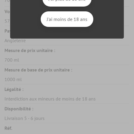
Vol. d'alcool :
J'ai moins de 18 ans
57%
Pays :
Angleterre
Mesure de prix unitaire :
700 ml
Mesure de base de prix unitaire :
1000 ml
Légalité :
Interdiction aux mineurs de moins de 18 ans
Disponibilité :
Livraison 5 - 6 jours
Réf.