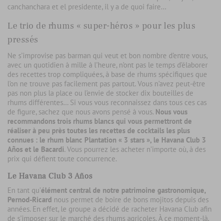
canchanchara et el presidente, il y a de quoi faire…
Le trio de rhums « super-héros » pour les plus
pressés
Ne s’improvise pas barman qui veut et bon nombre d’entre vous,
avec un quotidien à mille à l’heure, n’ont pas le temps d’élaborer
des recettes trop compliquées, à base de rhums spécifiques que
l’on ne trouve pas facilement pas partout. Vous n’avez peut-être
pas non plus la place ou l’envie de stocker dix bouteilles de
rhums différentes… Si vous vous reconnaissez dans tous ces cas
de figure, sachez que nous avons pensé à vous.
Nous vous
recommandons trois rhums blancs qui vous permettront de
réaliser à peu près toutes les recettes de cocktails les plus
connues : le rhum blanc Plantation « 3 stars », le Havana Club 3
Años et le Bacardi
. Vous pourrez les acheter n’importe où, à des
prix qui défient toute concurrence.
Le Havana Club 3 Años
En tant qu’
élément central de notre patrimoine gastronomique,
Pernod-Ricard
nous permet de boire de bons mojitos depuis des
années. En effet, le groupe a décidé de racheter Havana Club afin
de s’imposer sur le marché des rhums agricoles. À ce moment-là,