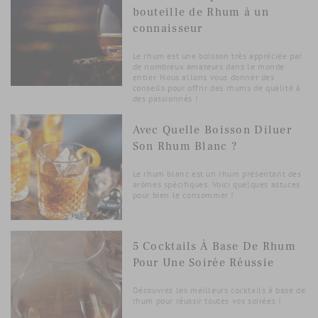
bouteille de Rhum à un
connaisseur
Le rhum est une boisson très appréciée par
de nombreux amateurs dans le monde
entier. Nous allons vous donner des
conseils pour offrir des rhums de qualité à
des passionnés !
Avec Quelle Boisson Diluer
Son Rhum Blanc ?
Le rhum blanc est un rhum présentant des
arômes spécifiques. Voici quelques astuces
pour bien le consommer !
5 Cocktails À Base De Rhum
Pour Une Soirée Réussie
Découvrez les meilleurs cocktails à base de
rhum pour réussir toutes vos soirées !