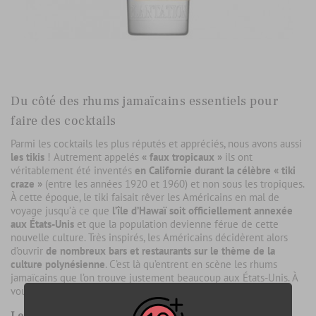
Du côté des rhums jamaïcains essentiels pour
faire des cocktails
Parmi les cocktails les plus réputés et appréciés, nous avons aussi
les tikis
! Autrement appelés
« faux tropicaux »
ils ont
véritablement été inventés
en Californie durant la célèbre « tiki
craze »
(entre les années 1920 et 1960) et non sous les tropiques.
À cette époque, le tiki faisait rêver les Américains en mal de
voyage jusqu’à ce que
l’île d’Hawaï soit officiellement annexée
aux États-Unis
et que la population devienne férue de cette
nouvelle culture. Très inspirés, les Américains décidèrent alors
d’ouvrir
de nombreux bars et restaurants sur le thème de la
culture polynésienne
. C’est là qu’entrent en scène les rhums
jamaïcains que l’on trouve justement beaucoup aux États-Unis. À
vous les Mai Thai !
Le Appleton Estate