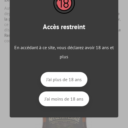
Autrefois référencé sous l’appellation « Appleton V/X », il a
depuis changé de nom et s’appelle « Signature Blend ».
Fruit de
la plus grande distillerie jamaïcaine du nom de Wray & Nephew
,
ce rhum est rapidement devenu un incontournable. Si vous
Accès restreint
disposez d’un budget important, choisissez plutôt d’opter pour
le
Reserve Blend ou le 12 ans d’âge
qui seront excellents en
cocktails.
En accédant à ce site, vous déclarez avoir 18 ans et
plus
J'ai plus de 18 ans
J'ai moins de 18 ans