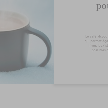
po
Le café alcooli
qui permet éga
hiver. Il ex
possibles 