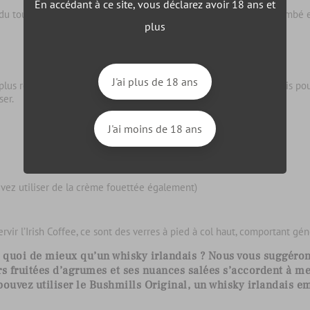
En accédant à ce site, vous déclarez avoir 18 ans et
 tout, mais vous avez la possibilité d’en rajouter à votre café flambé 
plus
LA RECETTE DE L’IRISH COFFEE
J'ai plus de 18 ans
lus répandu des cafés alcoolisés. Il est très simple à préparer, mais po
ser.
J'ai moins de 18 ans
vez utiliser de la crème fouettée également)
servir l’Irish Coffee, ce sont des verres à pied à col haut, comportant 
e, quoi de mieux qu’un whisky irlandais ? Nous vous suggéron
rs fruitées d’agrumes et ses nuances salées s’accordent à mer
pouvez utiliser le
Bushmills Original
, un whisky irlandais e