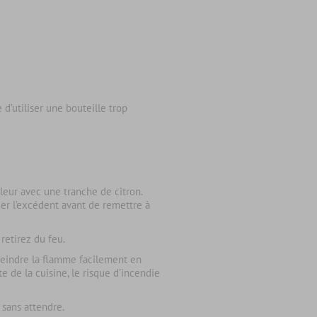
e d’utiliser une bouteille trop
aleur avec une tranche de citron.
uer l’excédent avant de remettre à
 retirez du feu.
éteindre la flamme facilement en
e de la cuisine, le risque d’incendie
 sans attendre.