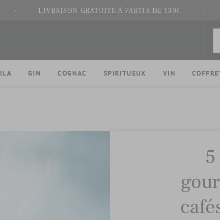
·
LIVRAISON GRATUITE À PARTIR DE 130€
·
ILA
GIN
COGNAC
SPIRITUEUX
VIN
COFFRE
5
gou
café