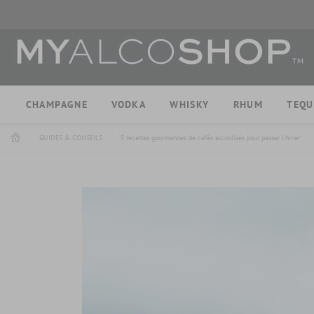
CHAMPAGNE
VODKA
WHISKY
RHUM
TEQU
GUIDES & CONSEILS
5 recettes gourmandes de cafés alcoolisés pour passer l'hiver