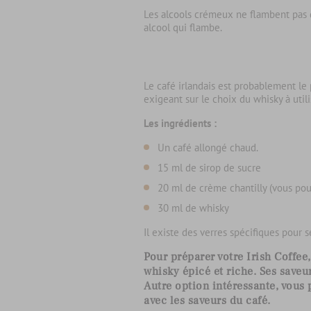
Les alcools crémeux ne flambent pas du
alcool qui flambe.
Le café irlandais est probablement le p
exigeant sur le choix du whisky à utili
Les ingrédients :
Un café allongé chaud.
15 ml de sirop de sucre
20 ml de crème chantilly (vous pou
30 ml de whisky
Il existe des verres spécifiques pour 
Pour préparer votre Irish Coffe
whisky épicé et riche. Ses saveu
Autre option intéressante, vous 
avec les saveurs du café.