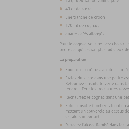
10 gr d’extrait de vanille pure
40 gr de sucre
une tranche de citron
120 ml de cognac,
quatre cafés allongés .
Pour le cognac, vous pouvez choisir 
onéreuse qu’il serait plus judicieux d
La préparation :
Fouetter la crème avec du sucre à g
Étalez du sucre dans une petite ass
Retournez ensuite le verre dans l’a
l’endroit. Pour les trois autres tas
Réchauffez le cognac dans une petit
Faites ensuite flamber l’alcool en
mettant un couvercle au-dessus de l
est alors important.
Partagez l’alcool flambé dans les t