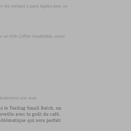
en les mettant à parts égales avec un
ur un Irish Coffee inoubliable, soyez
généralement une anse.
s le Teeling Small Batch, un
veille avec le goût du café.
mblématique qui sera parfait