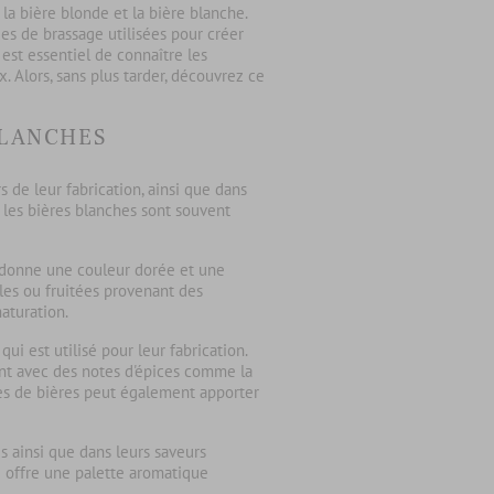
 la
bière blonde
et la
bière blanche
.
es de brassage
utilisées pour créer
 est essentiel de connaître les
 Alors, sans plus tarder, découvrez ce
BLANCHES
s de leur fabrication, ainsi que dans
 les
bières blanches
sont souvent
i donne une couleur dorée et une
les ou fruitées provenant des
aturation.
i est utilisé pour leur fabrication.
nt avec des notes d'épices comme la
es de bières peut également apporter
s ainsi que dans leurs saveurs
he offre une palette aromatique