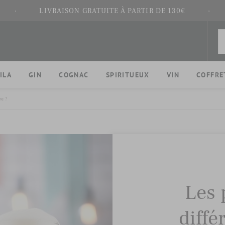
·
LIVRAISON GRATUITE À PARTIR DE 130€
·
ILA
GIN
COGNAC
SPIRITUEUX
VIN
COFFRE
he ?
Les 
diffé