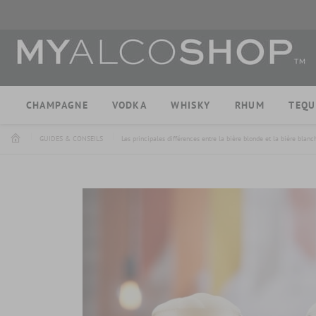
CHAMPAGNE
VODKA
WHISKY
RHUM
TEQU
GUIDES & CONSEILS
Les principales différences entre la bière blonde et la bière blanc