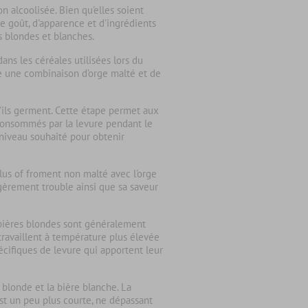
n alcoolisée. Bien qu'elles soient
e goût, d'apparence et d'ingrédients
s blondes et blanches.
 dans les
céréales
utilisées lors du
se une combinaison d’orge malté et de
ils germent. Cette étape permet aux
consommés par la levure pendant le
 niveau souhaité pour obtenir
us of froment non malté avec l'orge
èrement trouble ainsi que sa saveur
 bières blondes sont généralement
travaillent à température plus élevée
écifiques de levure qui apportent leur
 blonde
et la
bière blanche
. La
st un peu plus courte, ne dépassant