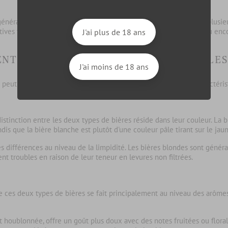
général de brassage soit similaire pour ces deux types de bières, plus
ctives telles que le choix des céréales utilisées lors du brassage ou enc
J'ai plus de 18 ans
NTRE LES CARACTÉRISTIQUES VISUELLES
J'ai moins de 18 ans
peut être perçue à travers plusieurs aspects, notamment les
caractéris
distinction entre les deux types de bières réside dans leur
couleur
. La
b
ndis que la
bière blanche
est plutôt d'une couleur pâle tirant sur le jaun
des différences au niveau de la
limpidité
. Les bières blondes sont généra
nt troubles en raison de leur teneur en levures non filtrées.
re ces deux types de bières se fait principalement au niveau des arôme
 houblonnée, offre un goût plus doux avec des notes fruitées ou florale