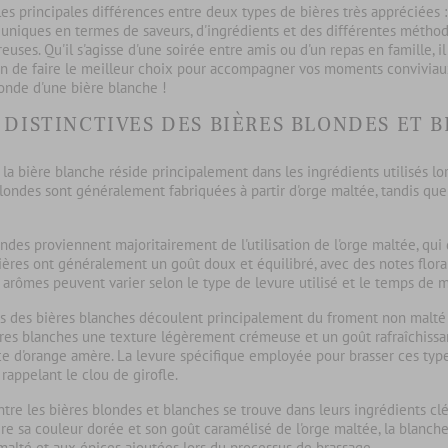
 les
principales différences
entre deux types de bières très appréciées :
s uniques en termes de
saveurs
, d'
ingrédients
et des différentes
méthod
euses. Qu'il s'agisse d'une soirée entre amis ou d'un repas en famille, il
fin de faire le meilleur choix pour accompagner vos moments conviviaux.
onde d'une bière blanche !
 DISTINCTIVES DES BIÈRES BLONDES ET 
 la bière blanche
réside principalement dans les ingrédients utilisés lor
blondes
sont généralement fabriquées à partir d'orge maltée, tandis que
ondes
proviennent majoritairement de l'utilisation de l'orge maltée, qu
ères ont généralement un goût doux et équilibré, avec des notes flora
s arômes peuvent varier selon le type de levure utilisé et le temps de m
es des bières blanches
découlent principalement du froment non malté qu
ères blanches une texture légèrement crémeuse et un goût rafraîchissa
e d'orange amère. La levure spécifique employée pour brasser ces typ
rappelant le clou de girofle.
ntre les
bières blondes et blanches
se trouve dans leurs ingrédients clé
tire sa couleur dorée et son goût caramélisé de l'orge maltée, la blanc
malté et aux épices ajoutées lors du processus de brassage.