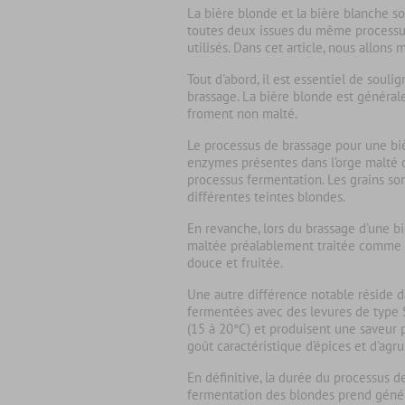
La
bière blonde
et la
bière blanche
so
toutes deux issues du même processus 
utilisés. Dans cet article, nous allon
Tout d'abord, il est essentiel de soul
brassage. La bière blonde est général
froment non malté.
Le processus de brassage pour une
bi
enzymes présentes dans l’orge malté 
processus fermentation. Les grains so
différentes teintes blondes.
En revanche, lors du brassage d'une
b
maltée préalablement traitée comme d
douce et fruitée.
Une autre différence notable réside 
fermentées avec des levures de type S
(15 à 20°C) et produisent une saveur p
goût caractéristique d'épices et d'agr
En définitive, la durée du processus 
fermentation des blondes prend généra