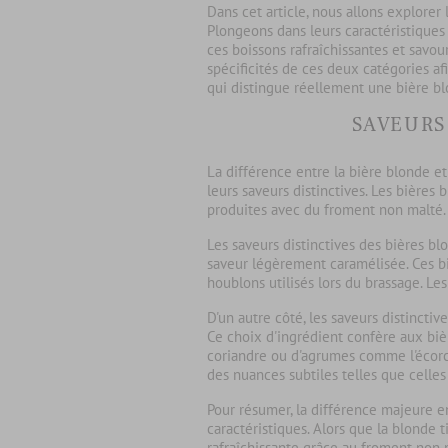
Dans cet article, nous allons explorer
Plongeons dans leurs caractéristique
ces boissons rafraîchissantes et savour
spécificités de ces deux catégories a
qui distingue réellement une bière bl
SAVEURS
La
différence entre la bière blonde et
leurs saveurs distinctives. Les
bières 
produites avec du froment non malté.
Les
saveurs distinctives des bières bl
saveur légèrement caramélisée. Ces bi
houblons utilisés lors du brassage. Le
D'un autre côté, les
saveurs distinctiv
Ce choix d'ingrédient confère aux bi
coriandre ou d'agrumes comme l'écorc
des nuances subtiles telles que celles 
Pour résumer, la différence majeure e
caractéristiques. Alors que la blonde 
rafraîchissante grâce au froment non 