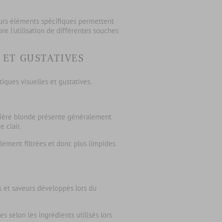
ieurs éléments spécifiques permettent
ore l'utilisation de différentes souches
 ET GUSTATIVES
tiques visuelles et gustatives
.
ière blonde
présente généralement
e clair.
lement filtrées et donc plus limpides
s et saveurs développés lors du
s selon les ingrédients utilisés lors