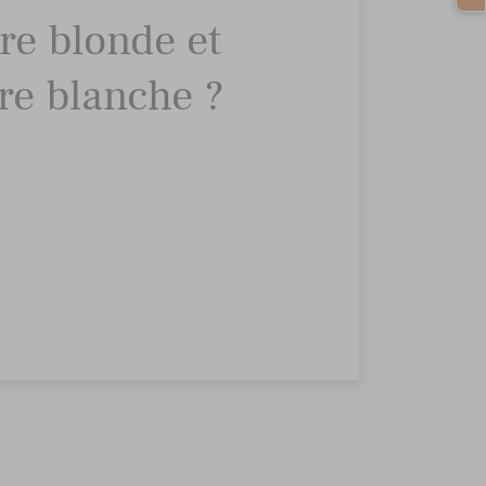
ère blonde et
ère blanche ?