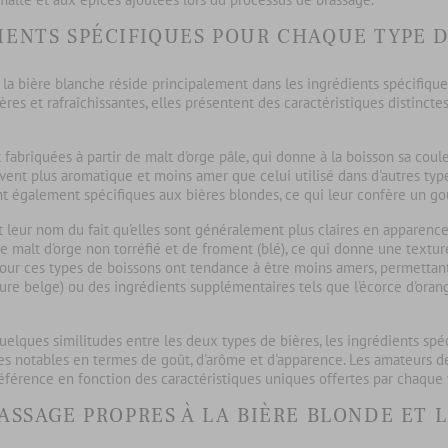
IENTS SPÉCIFIQUES POUR CHAQUE TYPE D
 la bière blanche
réside principalement dans les
ingrédients spécifique
res et rafraîchissantes, elles présentent des caractéristiques distinct
abriquées à partir de malt d'orge pâle, qui donne à la boisson sa coul
uvent plus aromatique et moins amer que celui utilisé dans d'autres ty
nt également spécifiques aux bières blondes, ce qui leur confère un 
t leur nom du fait qu'elles sont généralement plus claires en apparence 
e malt d'orge non torréfié et de froment (blé), ce qui donne une textur
our ces types de boissons ont tendance à être moins amers, permettant
ure belge) ou des ingrédients supplémentaires tels que l'écorce d'orang
quelques similitudes entre les deux types de bières, les
ingrédients spé
es notables en termes de goût, d'arôme et d'apparence. Les amateurs 
référence en fonction des caractéristiques uniques offertes par chaque 
SSAGE PROPRES À LA BIÈRE BLONDE ET 