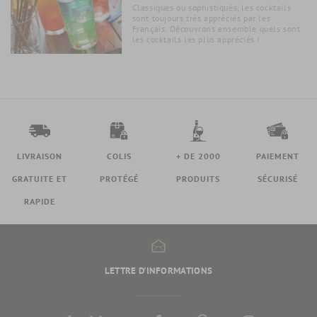
Classiques ou sophistiqués, les cocktails
sont toujours très appréciés par les
Français. Découvrons ensemble quels sont
les cocktails les plus appréciés !
LIVRAISON
COLIS
+ DE 2000
PAIEMENT
GRATUITE ET
PROTÉGÉ
PRODUITS
SÉCURISÉ
RAPIDE
LETTRE D'INFORMATIONS