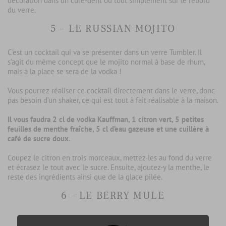
décoration dans un cure-dent ou tout simplement sur le rebord
du verre.
5 – LE RUSSIAN MOJITO
C’est un cocktail qui va se présenter dans un verre Tumbler. Il
s’agit du même concept que le mojito normal à base de rhum,
mais à la place se sera de la vodka !
Vous pourrez réaliser ce cocktail directement dans le verre, donc
pas besoin d’un shaker, ce qui est tout à fait réalisable à la maison.
Il vous faudra 2 cl de vodka Kauffman, 1 citron vert, 5 petites
feuilles de menthe fraîche, 5 cl d’eau gazeuse et une cuillère à
café de sucre doux.
Coupez le citron en trois morceaux, mettez-les au fond du verre
et écrasez le tout avec le sucre. Ensuite, ajoutez-y la menthe, le
reste des ingrédients ainsi que de la glace pilée.
6 – LE BERRY MULE